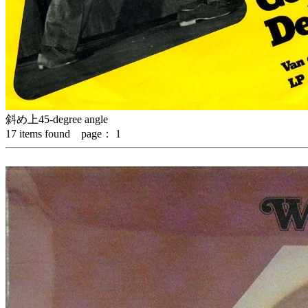
斜め上
45-degree angle
17
items found page：
1