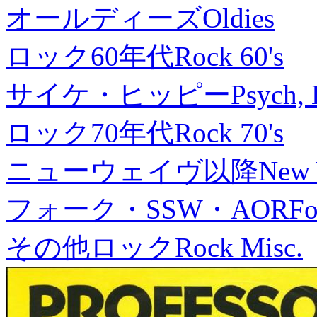
オールディーズ
Oldies
ロック60年代
Rock 60's
サイケ・ヒッピー
Psych, 
ロック70年代
Rock 70's
ニューウェイヴ以降
New
フォーク・SSW・AOR
Fo
その他ロック
Rock Misc.