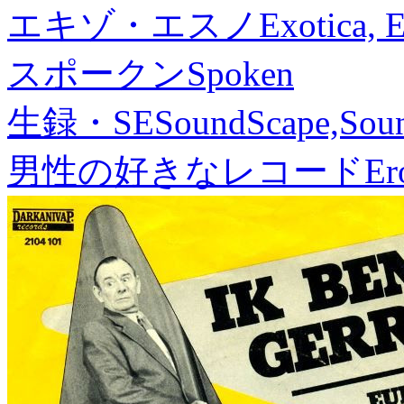
エキゾ・エスノ
Exotica, 
スポークン
Spoken
生録・SE
SoundScape,Soun
男性の好きなレコード
Er