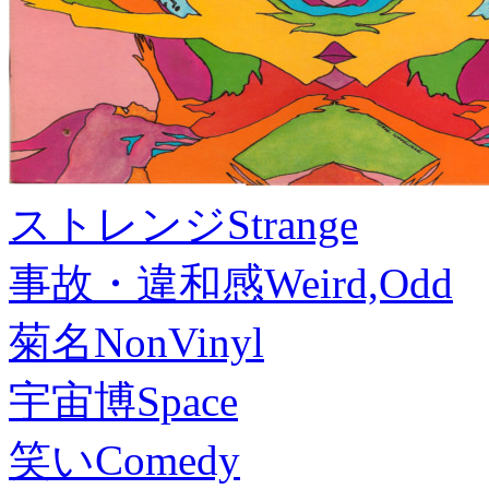
ストレンジ
Strange
事故・違和感
Weird,Odd
菊名
NonVinyl
宇宙博
Space
笑い
Comedy