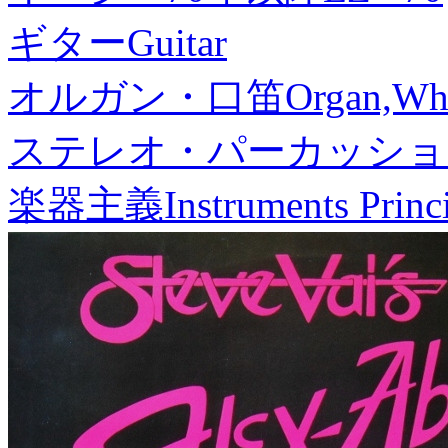
ギター
Guitar
オルガン・口笛
Organ,Whi
ステレオ・パーカッショ
楽器主義
Instruments Princ