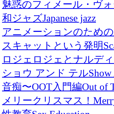
魅惑のフィメール・ヴォ
和ジャズ
Japanese jazz
アニメーションのための
スキャットという発明
Sc
ロジェロジェとナルディ
ショウ アンド テル
Show 
音痴〜OOT入門編
Out of 
メリークリスマス！
Merr