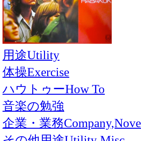
用途
Utility
体操
Exercise
ハウトゥー
How To
音楽の勉強
企業・業務
Company,Nove
その他用途
Utility Misc.