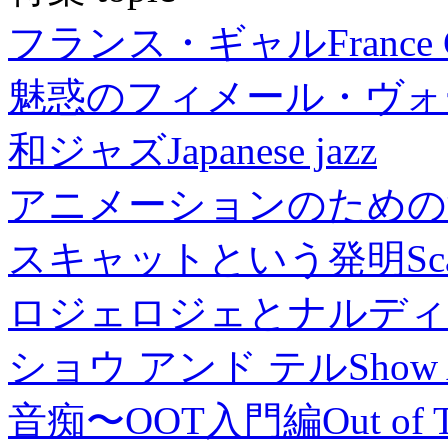
フランス・ギャル
France 
魅惑のフィメール・ヴォ
和ジャズ
Japanese jazz
アニメーションのための
スキャットという発明
Sc
ロジェロジェとナルディ
ショウ アンド テル
Show 
音痴〜OOT入門編
Out of 