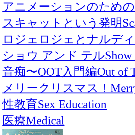
アニメーションのための
スキャットという発明
Sc
ロジェロジェとナルディ
ショウ アンド テル
Show 
音痴〜OOT入門編
Out of 
メリークリスマス！
Merr
性教育
Sex Education
医療
Medical