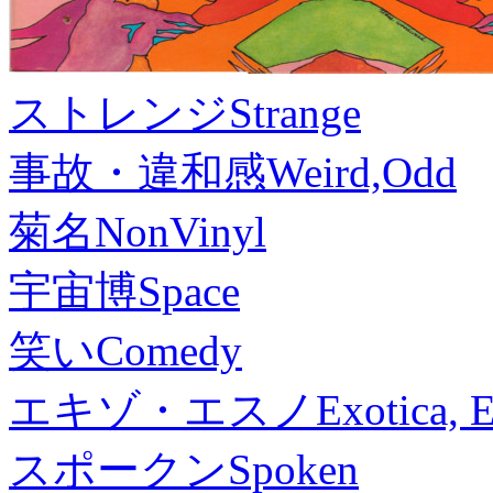
ストレンジ
Strange
事故・違和感
Weird,Odd
菊名
NonVinyl
宇宙博
Space
笑い
Comedy
エキゾ・エスノ
Exotica, 
スポークン
Spoken