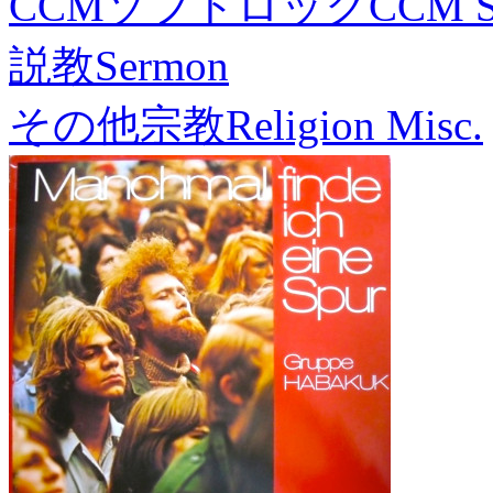
CCMソフトロック
CCM S
説教
Sermon
その他宗教
Religion Misc.