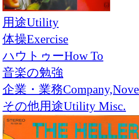
用途
Utility
体操
Exercise
ハウトゥー
How To
音楽の勉強
企業・業務
Company,Nove
その他用途
Utility Misc.