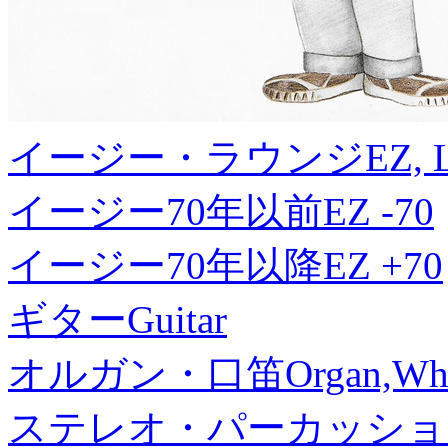
イージー・ラウンジ
EZ, 
イージー70年以前
EZ -70
イージー70年以降
EZ +70
ギター
Guitar
オルガン・口笛
Organ,Whi
ステレオ・パーカッショ