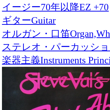
イージー70年以降
EZ +70
ギター
Guitar
オルガン・口笛
Organ,Whi
ステレオ・パーカッショ
楽器主義
Instruments Princ