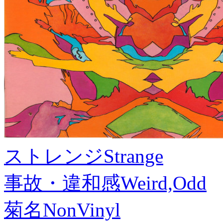
ストレンジ
Strange
事故・違和感
Weird,Odd
菊名
NonVinyl