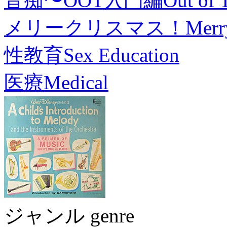
音痴〜OOT入門編
Out of 
メリークリスマス！
Merr
性教育
Sex Education
医療
Medical
ジャンル genre