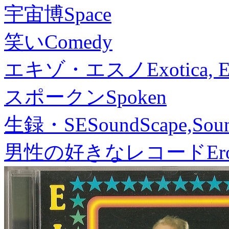
宇宙博
Space
笑い
Comedy
エキゾ・エスノ
Exotica, 
スポークン
Spoken
生録・SE
SoundScape,Soun
男性の好きなレコード
Er