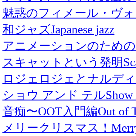
魅惑のフィメール・ヴォ
和ジャズ
Japanese jazz
アニメーションのための
スキャットという発明
Sc
ロジェロジェとナルディ
ショウ アンド テル
Show 
音痴〜OOT入門編
Out of 
メリークリスマス！
Merr