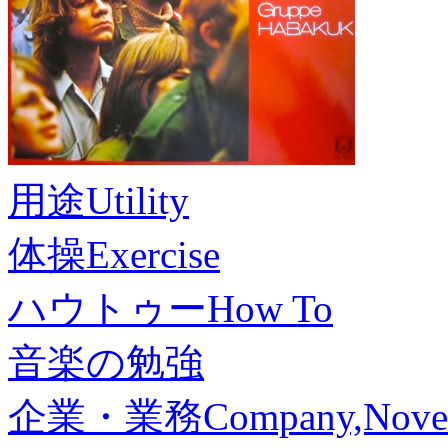
用途
Utility
体操
Exercise
ハウトゥー
How To
音楽の勉強
企業・業務
Company,Nove