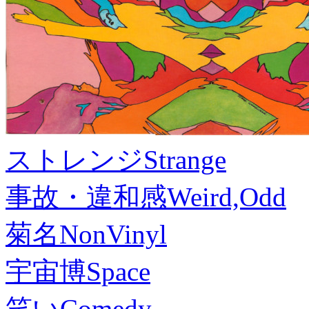
ストレンジ
Strange
事故・違和感
Weird,Odd
菊名
NonVinyl
宇宙博
Space
笑い
Comedy