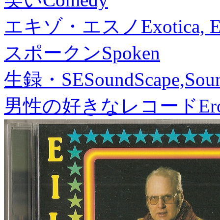
エキゾ・エスノ
Exotica, 
スポークン
Spoken
生録・SE
SoundScape,Soun
男性の好きなレコード
Er