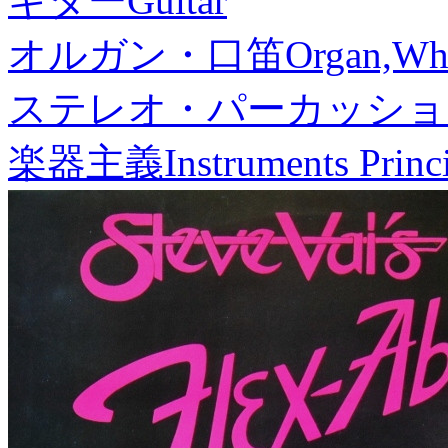
ギター
Guitar
オルガン・口笛
Organ,Whi
ステレオ・パーカッショ
楽器主義
Instruments Princ