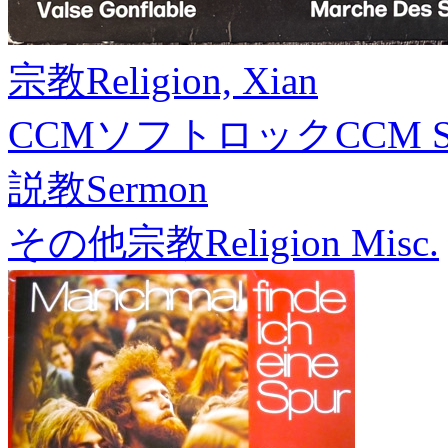
宗教
Religion, Xian
CCMソフトロック
CCM S
説教
Sermon
その他宗教
Religion Misc.