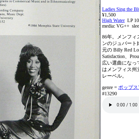
Ladies Sing the Bl
¥1,500
High Water
LP 1
media:
VG++
sle
86年。メンフ
ンのジュバート
元の Billy Re
Satisfaction
広い選曲になっ
はメンフィス州立大の
レーベル。
genre =
ポップス70
#13290