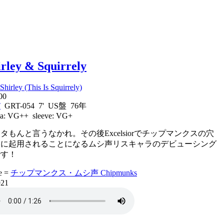
irley & Squirrely
Shirley (This Is Squirrely)
00
T
GRT-054 7' US盤 76年
a:
VG++
sleeve:
VG+
タもんと言うなかれ。その後Excelsiorでチップマンクスの穴
めに起用されることになるムシ声リスキャラのデビューシング
です！
e =
チップマンクス・ムシ声 Chipmunks
921