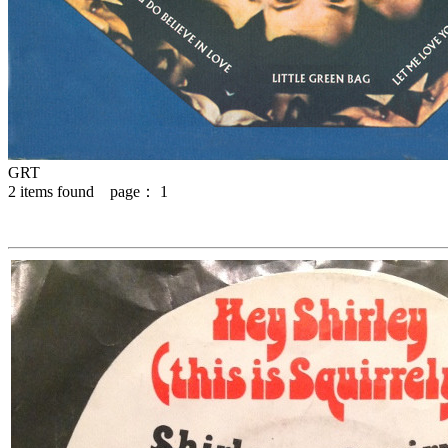
GRT
2
items found page：
1