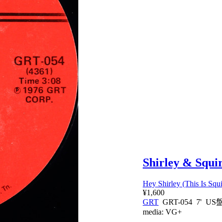
Shirley & Squi
Hey Shirley (This Is Squi
¥1,600
GRT
GRT-054 7' US
media:
VG+