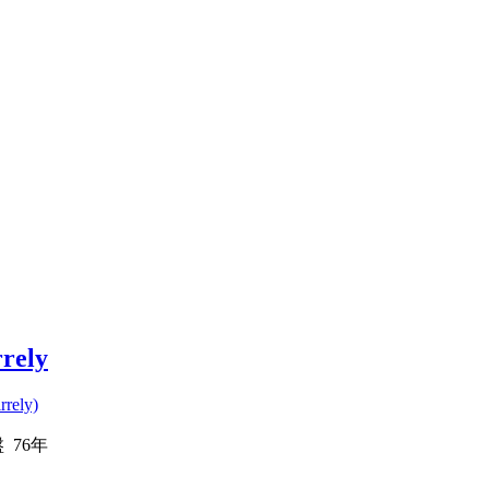
rrely
rrely)
盤 76年