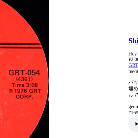
Sh
Hey 
¥2,0
GR
medi
バッ
埋
ル
genr
#16