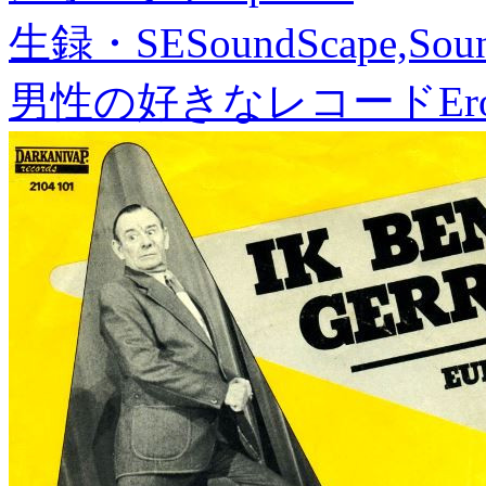
生録・SE
SoundScape,Soun
男性の好きなレコード
Er