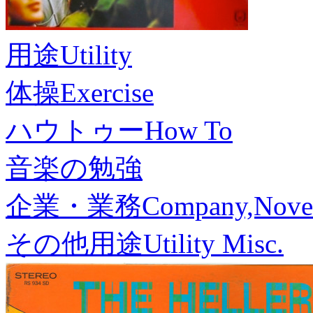
用途
Utility
体操
Exercise
ハウトゥー
How To
音楽の勉強
企業・業務
Company,Nove
その他用途
Utility Misc.