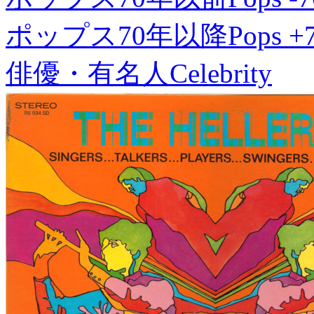
ポップス70年以降
Pops +
俳優・有名人
Celebrity