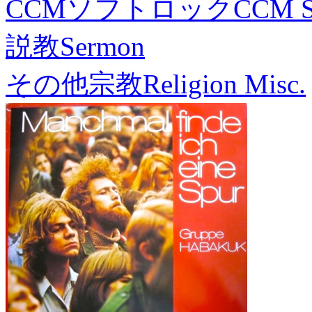
CCMソフトロック
CCM S
説教
Sermon
その他宗教
Religion Misc.