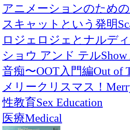
アニメーションのための
スキャットという発明
Sc
ロジェロジェとナルディ
ショウ アンド テル
Show 
音痴〜OOT入門編
Out of 
メリークリスマス！
Merr
性教育
Sex Education
医療
Medical