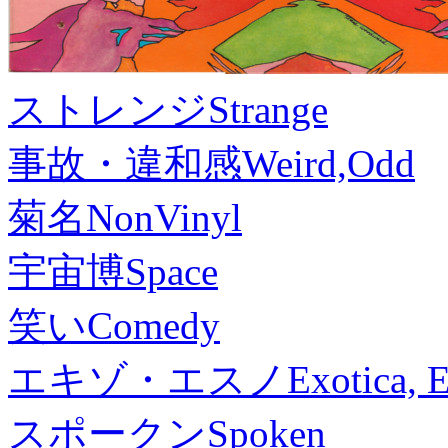
ストレンジ
Strange
事故・違和感
Weird,Odd
菊名
NonVinyl
宇宙博
Space
笑い
Comedy
エキゾ・エスノ
Exotica, 
スポークン
Spoken