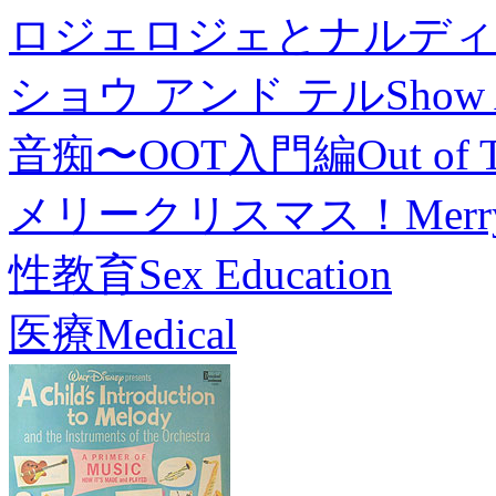
ロジェロジェとナルディ
ショウ アンド テル
Show 
音痴〜OOT入門編
Out of 
メリークリスマス！
Merr
性教育
Sex Education
医療
Medical