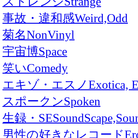
ストレンジ
Strange
事故・違和感
Weird,Odd
菊名
NonVinyl
宇宙博
Space
笑い
Comedy
エキゾ・エスノ
Exotica, 
スポークン
Spoken
生録・SE
SoundScape,Soun
男性の好きなレコード
Er