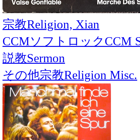
宗教
Religion, Xian
CCMソフトロック
CCM S
説教
Sermon
その他宗教
Religion Misc.