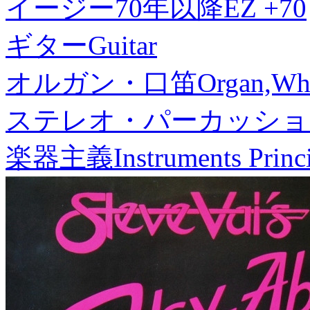
イージー70年以降
EZ +70
ギター
Guitar
オルガン・口笛
Organ,Whi
ステレオ・パーカッショ
楽器主義
Instruments Princ