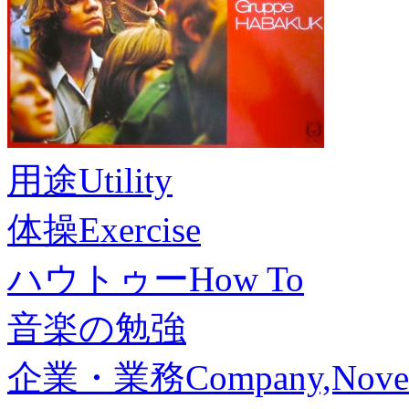
用途
Utility
体操
Exercise
ハウトゥー
How To
音楽の勉強
企業・業務
Company,Nove