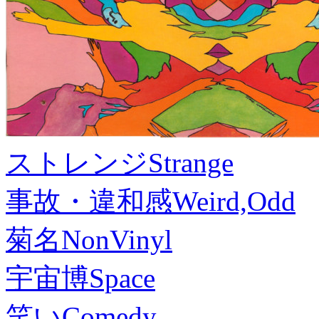
ストレンジ
Strange
事故・違和感
Weird,Odd
菊名
NonVinyl
宇宙博
Space
笑い
Comedy