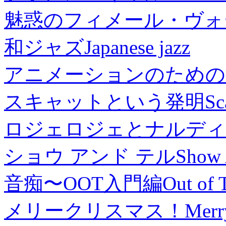
魅惑のフィメール・ヴォ
和ジャズ
Japanese jazz
アニメーションのための
スキャットという発明
Sc
ロジェロジェとナルディ
ショウ アンド テル
Show 
音痴〜OOT入門編
Out of 
メリークリスマス！
Merr