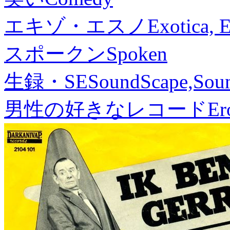
エキゾ・エスノ
Exotica, 
スポークン
Spoken
生録・SE
SoundScape,Soun
男性の好きなレコード
Er