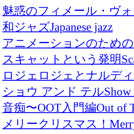
魅惑のフィメール・ヴォ
和ジャズ
Japanese jazz
アニメーションのための
スキャットという発明
Sc
ロジェロジェとナルディ
ショウ アンド テル
Show 
音痴〜OOT入門編
Out of 
メリークリスマス！
Merr