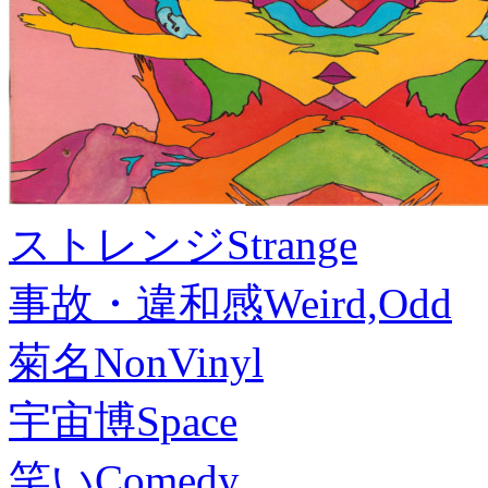
ストレンジ
Strange
事故・違和感
Weird,Odd
菊名
NonVinyl
宇宙博
Space
笑い
Comedy