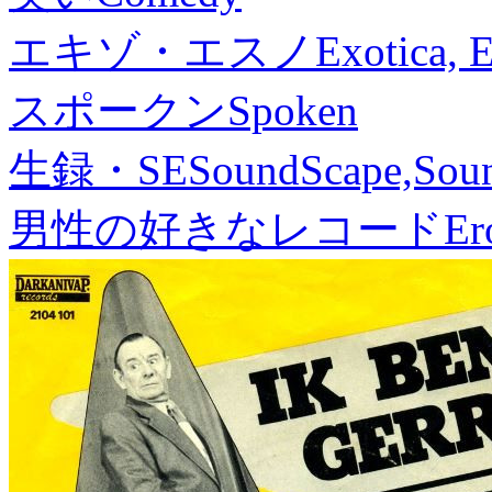
エキゾ・エスノ
Exotica, 
スポークン
Spoken
生録・SE
SoundScape,Soun
男性の好きなレコード
Er