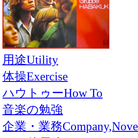
用途
Utility
体操
Exercise
ハウトゥー
How To
音楽の勉強
企業・業務
Company,Nove