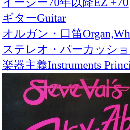
イージー70年以降
EZ +70
ギター
Guitar
オルガン・口笛
Organ,Whi
ステレオ・パーカッショ
楽器主義
Instruments Princ