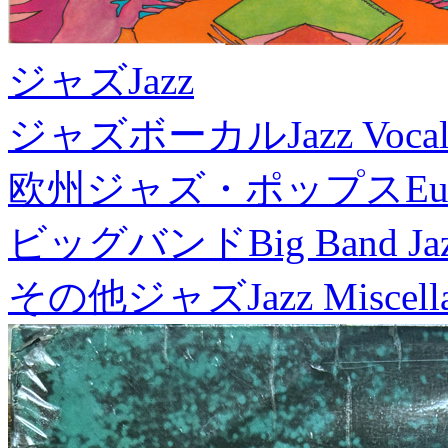
ジャズ
Jazz
ジャズボーカル
Jazz Voca
欧州ジャズ・ポップス
Eu
ビッグバンド
Big Band Ja
その他ジャズ
Jazz Miscel