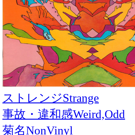
ストレンジ
Strange
事故・違和感
Weird,Odd
菊名
NonVinyl