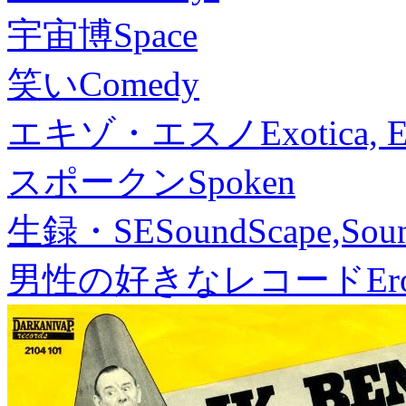
宇宙博
Space
笑い
Comedy
エキゾ・エスノ
Exotica, 
スポークン
Spoken
生録・SE
SoundScape,Soun
男性の好きなレコード
Er