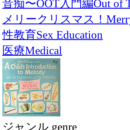
音痴〜OOT入門編
Out of 
メリークリスマス！
Merr
性教育
Sex Education
医療
Medical
ジャンル genre