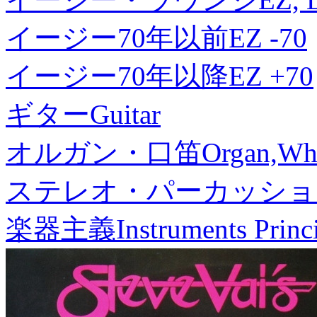
イージー70年以前
EZ -70
イージー70年以降
EZ +70
ギター
Guitar
オルガン・口笛
Organ,Whi
ステレオ・パーカッショ
楽器主義
Instruments Princ