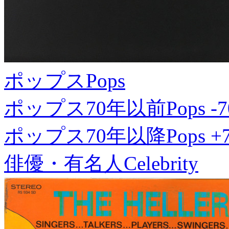
ポップス
Pops
ポップス70年以前
Pops -7
ポップス70年以降
Pops +
俳優・有名人
Celebrity