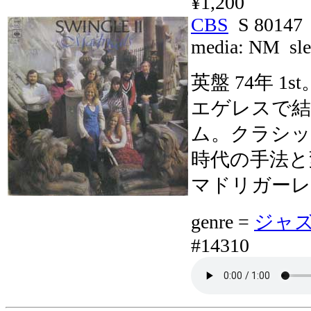
¥1,200
CBS
S 80147
media:
NM
sle
英盤 74年 1st。
エゲレスで結
ム。クラシッ
時代の手法と
マドリガーレ
genre =
ジャズボ
#14310