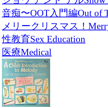
音痴〜OOT入門編
Out of 
メリークリスマス！
Merr
性教育
Sex Education
医療
Medical