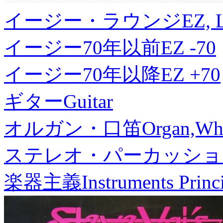
イージー・ラウンジ
EZ, 
イージー70年以前
EZ -70
イージー70年以降
EZ +70
ギター
Guitar
オルガン・口笛
Organ,Whi
ステレオ・パーカッショ
楽器主義
Instruments Princ