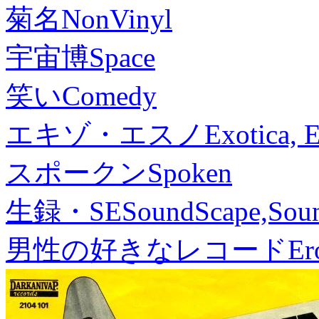
菊名
NonVinyl
宇宙博
Space
笑い
Comedy
エキゾ・エスノ
Exotica, 
スポークン
Spoken
生録・SE
SoundScape,Soun
男性の好きなレコード
Er