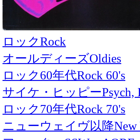
ロック
Rock
オールディーズ
Oldies
ロック60年代
Rock 60's
サイケ・ヒッピー
Psych, 
ロック70年代
Rock 70's
ニューウェイヴ以降
New