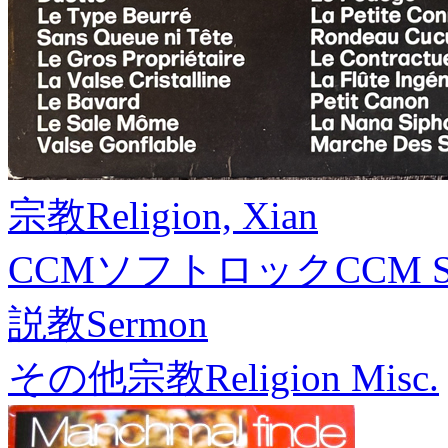
宗教
Religion, Xian
CCMソフトロック
CCM S
説教
Sermon
その他宗教
Religion Misc.