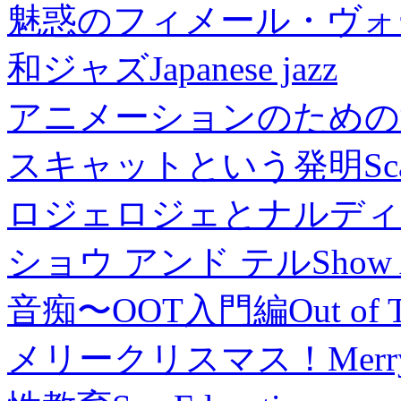
魅惑のフィメール・ヴォ
和ジャズ
Japanese jazz
アニメーションのための
スキャットという発明
Sc
ロジェロジェとナルディ
ショウ アンド テル
Show 
音痴〜OOT入門編
Out of 
メリークリスマス！
Merr