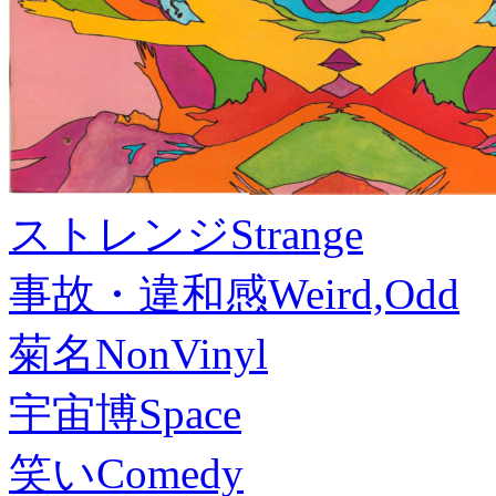
ストレンジ
Strange
事故・違和感
Weird,Odd
菊名
NonVinyl
宇宙博
Space
笑い
Comedy