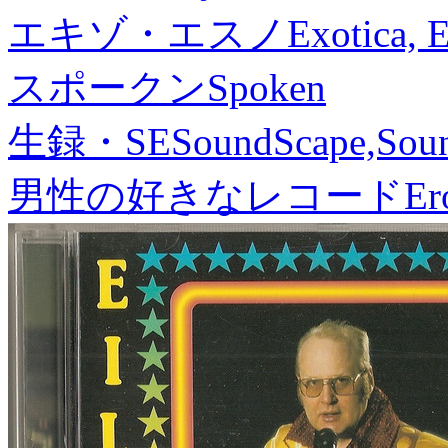
エキゾ・エスノ
Exotica, 
スポークン
Spoken
生録・SE
SoundScape,Soun
男性の好きなレコード
Er