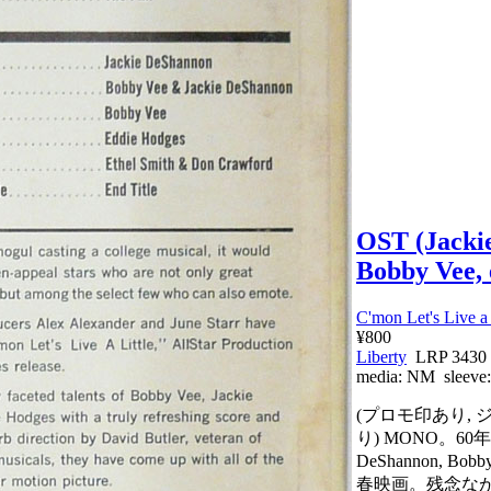
OST (Jacki
Bobby Vee, 
C'mon Let's Live a 
¥800
Liberty
LRP 343
media:
NM
sleeve
(プロモ印あり,
り) MONO。60年
DeShannon, B
春映画。残念な