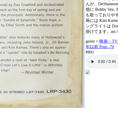
んが、DeShann
他に Bobby Vee, Th
も歌っておりや
画には Kim Ka
ングライトは Don
掛けてます。arr. D
genre =
映画・TV M
年以前 Pops -70
#801