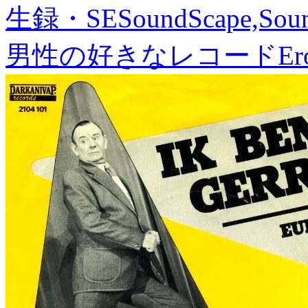
生録・SE
SoundScape,Soun
男性の好きなレコード
Er