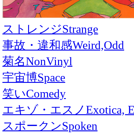
ストレンジ
Strange
事故・違和感
Weird,Odd
菊名
NonVinyl
宇宙博
Space
笑い
Comedy
エキゾ・エスノ
Exotica, 
スポークン
Spoken