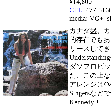
¥14,800
CTL
477-51
media:
VG+
sl
カナダ盤。カ
的存在でもあ
リースしてきたJo
Understandi
ダソフロビッ
た、この上な
アレンジはOak Is
Singersな
Kennedy！