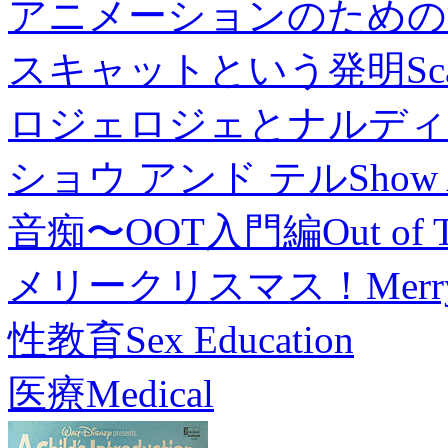
アニメーションのための
スキャットという発明
Sc
ロジェロジェとナルディ
ショウ アンド テル
Show 
音痴〜OOT入門編
Out of 
メリークリスマス！
Merr
性教育
Sex Education
医療
Medical