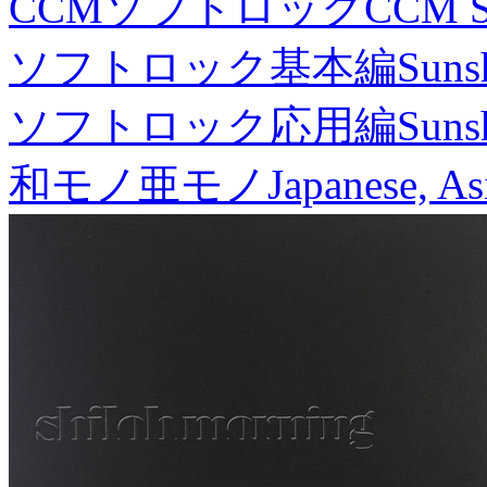
CCMソフトロック
CCM S
ソフトロック基本編
Suns
ソフトロック応用編
Suns
和モノ亜モノ
Japanese, As