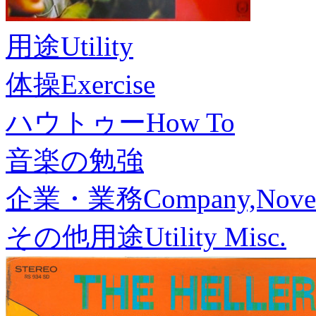
用途
Utility
体操
Exercise
ハウトゥー
How To
音楽の勉強
企業・業務
Company,Nove
その他用途
Utility Misc.