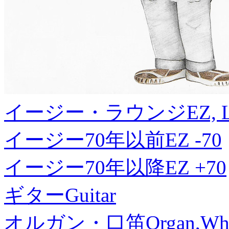
イージー・ラウンジ
EZ, 
イージー70年以前
EZ -70
イージー70年以降
EZ +70
ギター
Guitar
オルガン・口笛
Organ,Whi