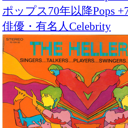
ポップス70年以降
Pops +
俳優・有名人
Celebrity