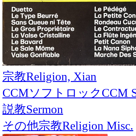
宗教
Religion, Xian
CCMソフトロック
CCM S
説教
Sermon
その他宗教
Religion Misc.