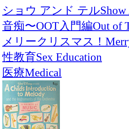
ショウ アンド テル
Show 
音痴〜OOT入門編
Out of 
メリークリスマス！
Merr
性教育
Sex Education
医療
Medical