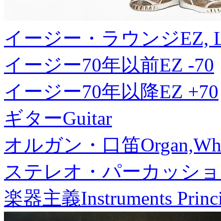
イージー・ラウンジ
EZ, 
イージー70年以前
EZ -70
イージー70年以降
EZ +70
ギター
Guitar
オルガン・口笛
Organ,Whi
ステレオ・パーカッショ
楽器主義
Instruments Princ