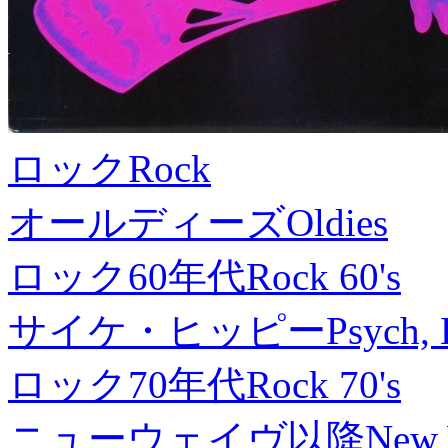
ロック
Rock
オールディーズ
Oldies
ロック60年代
Rock 60's
サイケ・ヒッピー
Psych, 
ロック70年代
Rock 70's
ニューウェイヴ以降
New