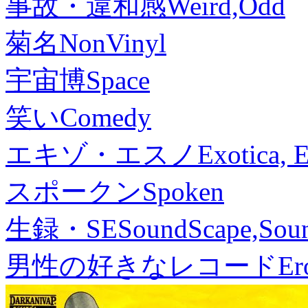
事故・違和感
Weird,Odd
菊名
NonVinyl
宇宙博
Space
笑い
Comedy
エキゾ・エスノ
Exotica, 
スポークン
Spoken
生録・SE
SoundScape,Soun
男性の好きなレコード
Er