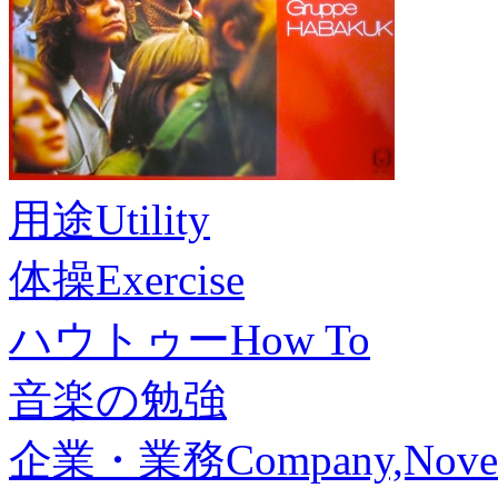
用途
Utility
体操
Exercise
ハウトゥー
How To
音楽の勉強
企業・業務
Company,Nove