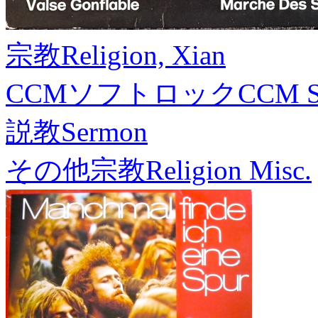
宗教
Religion, Xian
CCMソフトロック
CCM S
説教
Sermon
その他宗教
Religion Misc.