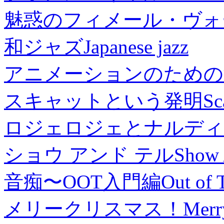
魅惑のフィメール・ヴォ
和ジャズ
Japanese jazz
アニメーションのための
スキャットという発明
Sc
ロジェロジェとナルディ
ショウ アンド テル
Show 
音痴〜OOT入門編
Out of 
メリークリスマス！
Merr