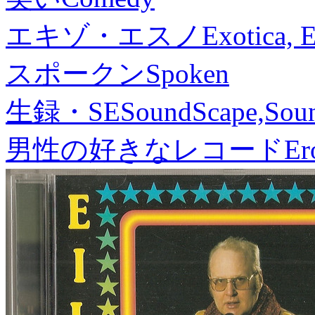
エキゾ・エスノ
Exotica, 
スポークン
Spoken
生録・SE
SoundScape,Soun
男性の好きなレコード
Er