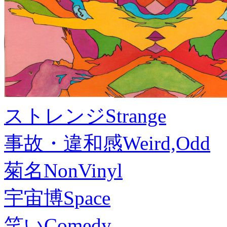
ストレンジ
Strange
事故・違和感
Weird,Odd
菊名
NonVinyl
宇宙博
Space
笑い
Comedy