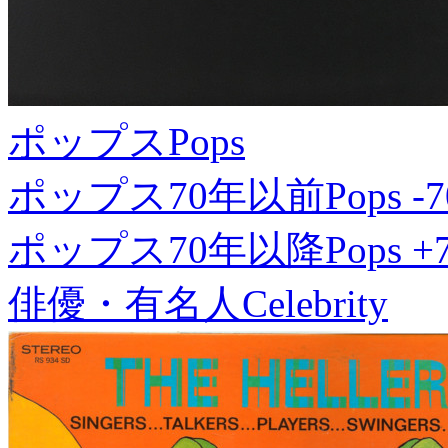
ポップス
Pops
ポップス70年以前
Pops -7
ポップス70年以降
Pops +
俳優・有名人
Celebrity