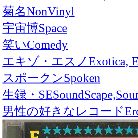
菊名
NonVinyl
宇宙博
Space
笑い
Comedy
エキゾ・エスノ
Exotica, 
スポークン
Spoken
生録・SE
SoundScape,Soun
男性の好きなレコード
Er