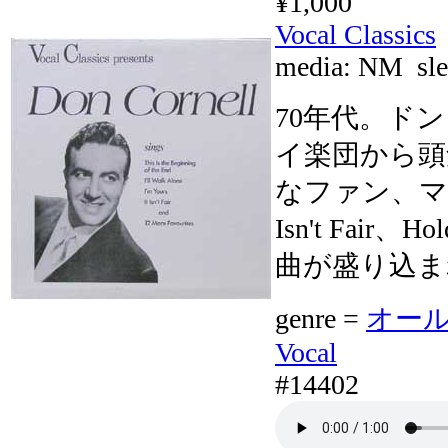
¥1,000
Vocal Classics
media:
NM
sle
70年代。ド
イ楽団から頭
なファン、マ
Isn't Fair
曲が盛り込ま
genre =
オール
Vocal
#14402