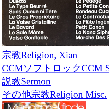
宗教
Religion, Xian
CCMソフトロック
CCM S
説教
Sermon
その他宗教
Religion Misc.