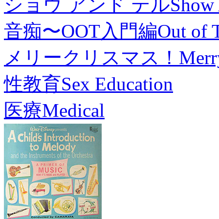
ショウ アンド テル
Show 
音痴〜OOT入門編
Out of 
メリークリスマス！
Merr
性教育
Sex Education
医療
Medical