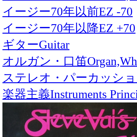
イージー70年以前
EZ -70
イージー70年以降
EZ +70
ギター
Guitar
オルガン・口笛
Organ,Whi
ステレオ・パーカッショ
楽器主義
Instruments Princ