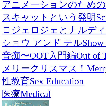
アニメーションのための
スキャットという発明
Sc
ロジェロジェとナルディ
ショウ アンド テル
Show 
音痴〜OOT入門編
Out of 
メリークリスマス！
Merr
性教育
Sex Education
医療
Medical