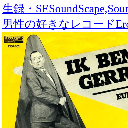
生録・SE
SoundScape,Soun
男性の好きなレコード
Er