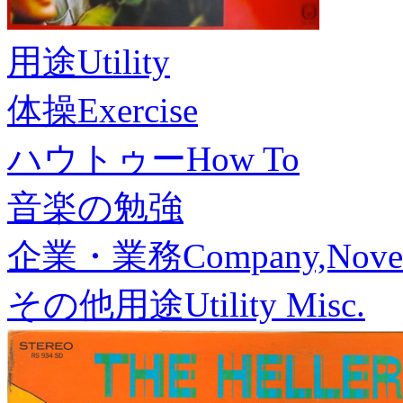
用途
Utility
体操
Exercise
ハウトゥー
How To
音楽の勉強
企業・業務
Company,Nove
その他用途
Utility Misc.