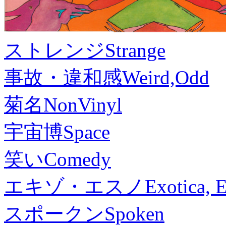
ストレンジ
Strange
事故・違和感
Weird,Odd
菊名
NonVinyl
宇宙博
Space
笑い
Comedy
エキゾ・エスノ
Exotica, 
スポークン
Spoken