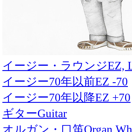
イージー・ラウンジ
EZ, 
イージー70年以前
EZ -70
イージー70年以降
EZ +70
ギター
Guitar
オルガン・口笛
Organ,Whi