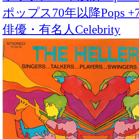
ポップス70年以降
Pops +
俳優・有名人
Celebrity