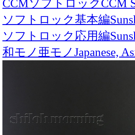
CCMソフトロック
CCM S
ソフトロック基本編
Suns
ソフトロック応用編
Suns
和モノ亜モノ
Japanese, As