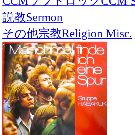
CCMソフトロック
CCM S
説教
Sermon
その他宗教
Religion Misc.