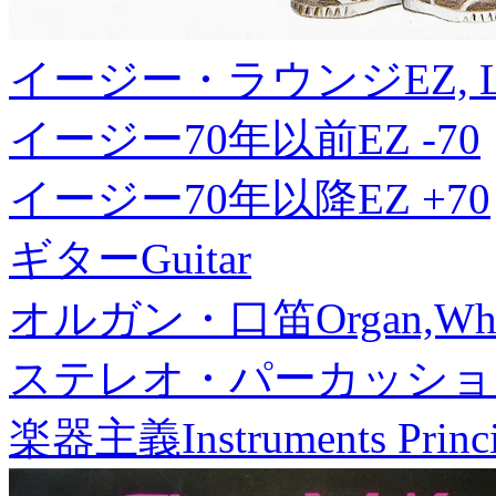
イージー・ラウンジ
EZ, 
イージー70年以前
EZ -70
イージー70年以降
EZ +70
ギター
Guitar
オルガン・口笛
Organ,Whi
ステレオ・パーカッショ
楽器主義
Instruments Princ