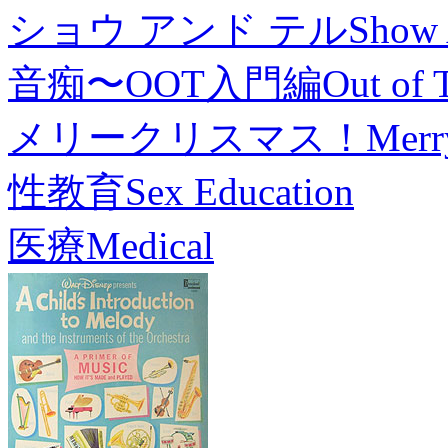
ショウ アンド テル
Show 
音痴〜OOT入門編
Out of 
メリークリスマス！
Merr
性教育
Sex Education
医療
Medical