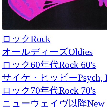
ロック
Rock
オールディーズ
Oldies
ロック60年代
Rock 60's
サイケ・ヒッピー
Psych, 
ロック70年代
Rock 70's
ニューウェイヴ以降
New