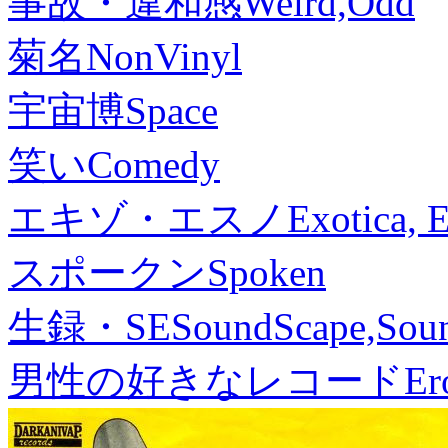
事故・違和感
Weird,Odd
菊名
NonVinyl
宇宙博
Space
笑い
Comedy
エキゾ・エスノ
Exotica, 
スポークン
Spoken
生録・SE
SoundScape,Soun
男性の好きなレコード
Er