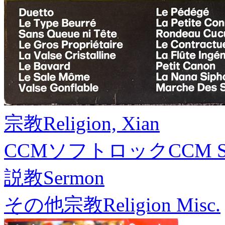
宗教
Religion, Xian
CCMソフトロック
CCM S
説教
Sermon
その他宗教
Religion Misc.