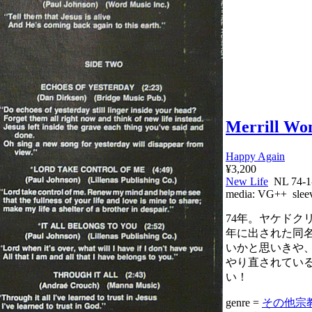
Merrill W
Happy Again
¥3,200
New Life
NL 74-
media:
VG++
slee
74年。ヤケドク
年に出された同
いかと思いきや
やり直されてい
い！
genre =
その他宗教 Re