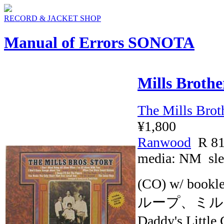
RECORD & JACKET SHOP
Manual of Errors SONOTA
Mills Brothe
The Mills Brot
¥1,800
Ranwood
R 8
media:
NM
sle
(CO) w/ b
ループ、ミルス
Daddy's L