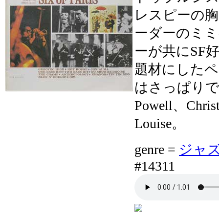
レスピーの胸
ーダーのミミ
ーが共にSF
題材にしたペ
はさっぱりでか
Powell、Chris
Louise。
genre =
ジャズボ
#14311