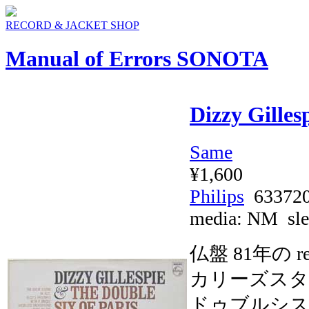
RECORD & JACKET SHOP
Manual of Errors SONOTA
Dizzy Gilles
Same
¥1,600
Philips
63372
media:
NM
sle
仏盤 81年の 
カリーズスタ
ドゥブルシス