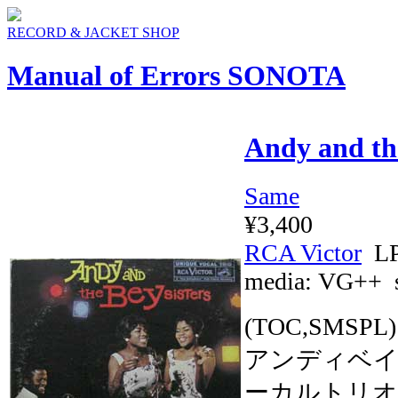
RECORD & JACKET SHOP
Manual of Errors SONOTA
Andy and the
Same
¥3,400
RCA Victor
LP
media:
VG++
s
(TOC,SMS
アンディベ
ーカルトリオ