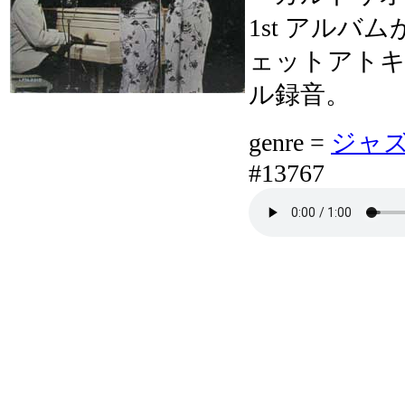
1st アル
ェットアト
ル録音。
genre =
ジャズボ
#13767