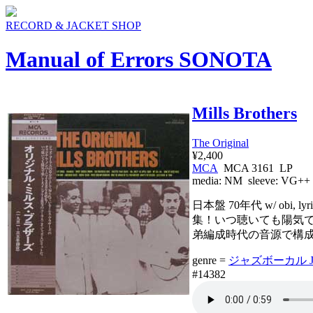
RECORD & JACKET SHOP
Manual of Errors SONOTA
Mills Brothers
The Original
¥2,400
MCA
MCA 3161 LP
media:
NM
sleeve:
VG++
日本盤 70年代 w/ o
集！いつ聴いても陽気で
弟編成時代の音源で構
genre =
ジャズボーカル Jaz
#14382