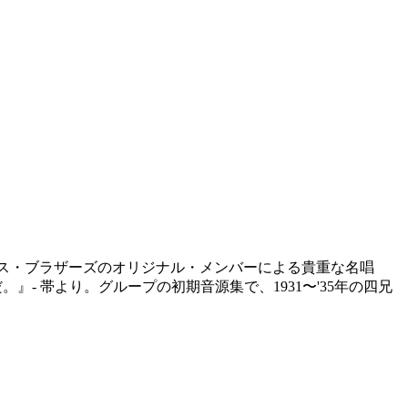
れているミルス・ブラザーズのオリジナル・メンバーによる貴重な名唱
- 帯より。グループの初期音源集で、1931〜'35年の四兄