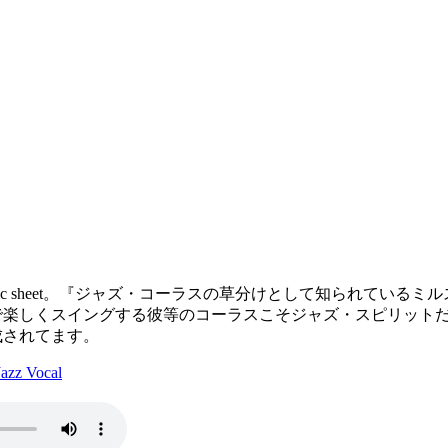
bi, lyric sheet。『ジャズ・コーラスの草分けとして知ら
楽しくスイングする彼等のコーラスこそジャズ・スピリットだ。』
成されてます。
z Vocal