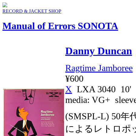
RECORD & JACKET SHOP
Manual of Errors SONOTA
Danny Duncan
Ragtime Jamboree
¥600
X
LXA 3040 10'
media:
VG+
sleev
(SMSPL-L)
によるレトロポ