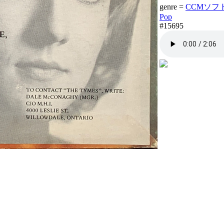
genre =
CCMソフトロ
Pop
#15695