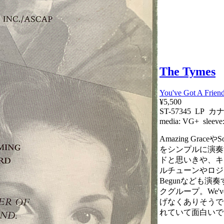
The Tymes
You've Got A Frien
¥5,500
ST-57345 LP 
media:
VG+
sleeve
Amazing Graceや
をシンプルに演奏
ドと思いきや、キ
ルチューンやロジャニコW
Begunなども演
クグループ。We've O
げなくありそうで
れていて面白いで