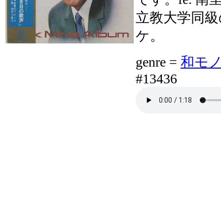
立教大学同級
ケ。
genre =
和モノ亜モ
#13436