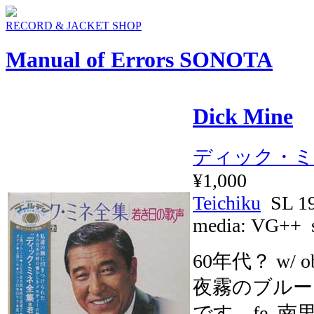
RECORD & JACKET SHOP
Manual of Errors SONOTA
Dick Mine
ディック・ミ
¥1,000
Teichiku
SL 1
media:
VG++
s
60年代？ w
夜霧のブルー
です。fe.