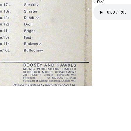
#9581