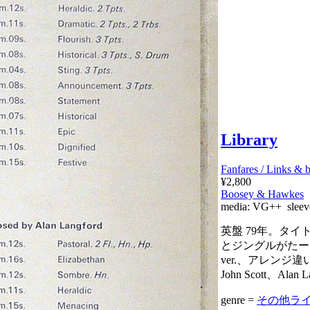
Library
Fanfares / Links & 
¥2,800
Boosey & Hawkes
media:
VG++
sleev
英盤 79年。タ
とジングルがたー
ver.、アレンジ違い
John Scott、Alan
genre =
その他ライブラ