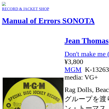
RECORD & JACKET SHOP
Manual of Errors SONOTA
Jean Thomas
Don't make me (F
¥3,800
MGM
K-13263
media:
VG+
Rag Dolls, B
グループを渡
ン・トーマス