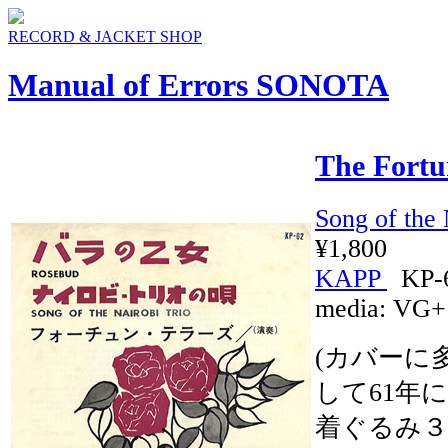
RECORD & JACKET SHOP
Manual of Errors SONOTA
The Fortun
Song of the 
¥1,800
KAPP
KP-
media:
VG+
(カバーに多少
して61年
着ぐるみ３