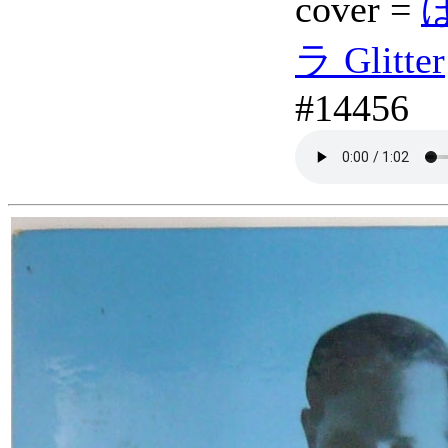
cover =
ほ
ラ Glitter
#14456