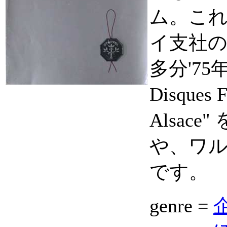
ム。こ
イ支社の
多分'7
Disques 
Alsac
や、ワ
です。
genre =
企