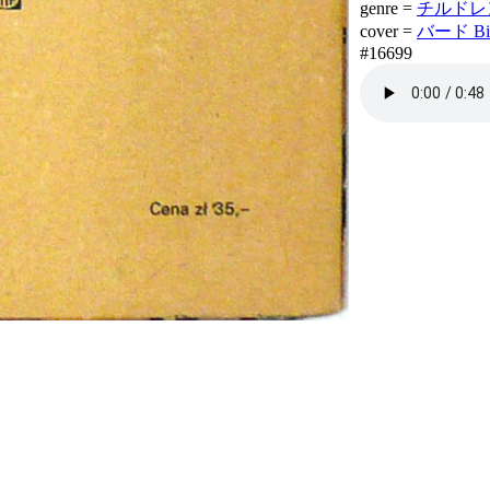
genre =
チルドレン 
cover =
バード Bir
#16699