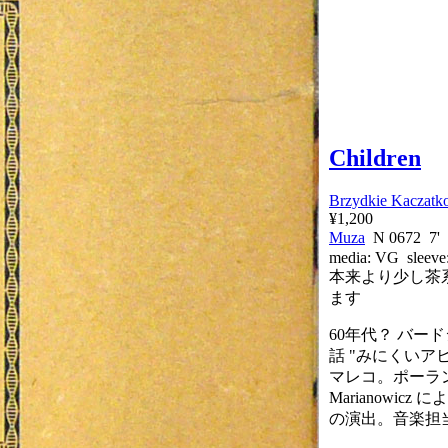
Children
Brzydkie Kaczatk
¥1,200
Muza
N 0672 
media:
VG
sleeve
本来より少し茶
ます
60年代？ バー
話 "みにくいア
マレコ。ポーランド
Marianowic
の演出。音楽担当は Ry