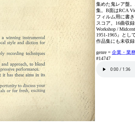
集めた鬼レア盤。
集。B面はRCA V
フィルム用に書き
スコア。16曲収録中
Workshop / Midcent
1951-1965』
作品集にも未収録
genre =
企業・業務 Co
#14747