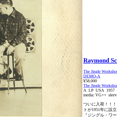
Raymond Sc
The Jingle Workshop
DEMO-A
¥58,000
The Jingle Worksho
A LP USA 1957
media:
VG++
sleev
ついに入荷！！！
トが1951年に設
『ジングル・ワー