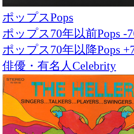
ポップス
Pops
ポップス70年以前
Pops -7
ポップス70年以降
Pops +
俳優・有名人
Celebrity