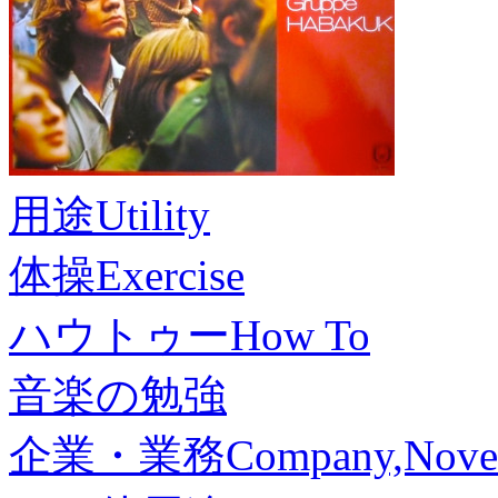
用途
Utility
体操
Exercise
ハウトゥー
How To
音楽の勉強
企業・業務
Company,Nove