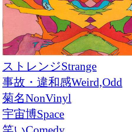
ストレンジ
Strange
事故・違和感
Weird,Odd
菊名
NonVinyl
宇宙博
Space
笑い
Comedy