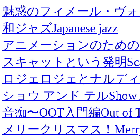
魅惑のフィメール・ヴォ
和ジャズ
Japanese jazz
アニメーションのための
スキャットという発明
Sc
ロジェロジェとナルディ
ショウ アンド テル
Show 
音痴〜OOT入門編
Out of 
メリークリスマス！
Merr