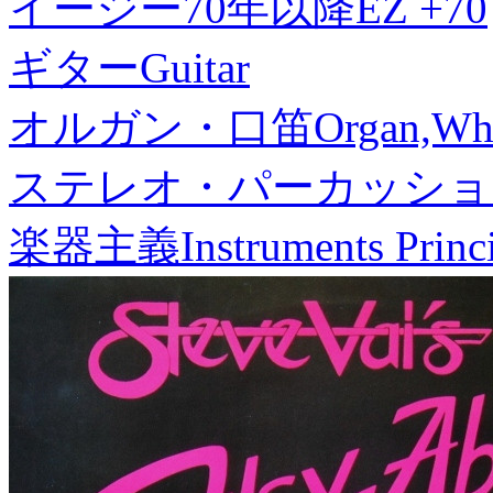
イージー70年以降
EZ +70
ギター
Guitar
オルガン・口笛
Organ,Whi
ステレオ・パーカッショ
楽器主義
Instruments Princ