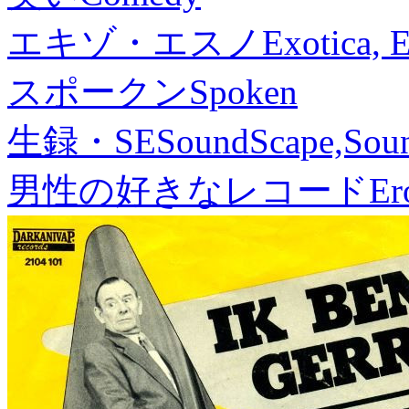
エキゾ・エスノ
Exotica, 
スポークン
Spoken
生録・SE
SoundScape,Soun
男性の好きなレコード
Er