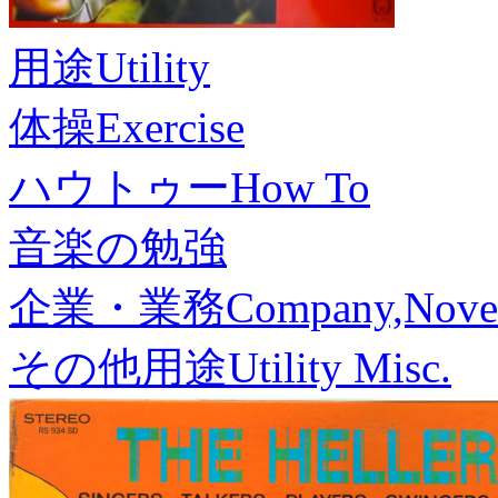
用途
Utility
体操
Exercise
ハウトゥー
How To
音楽の勉強
企業・業務
Company,Nove
その他用途
Utility Misc.