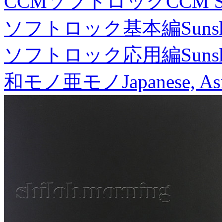
CCMソフトロック
CCM S
ソフトロック基本編
Suns
ソフトロック応用編
Suns
和モノ亜モノ
Japanese, As