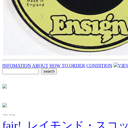
INFOMATION
ABOUT
HOW TO ORDER
CONDITION
VIE
.... ....。
fair! レイモンド・スコ