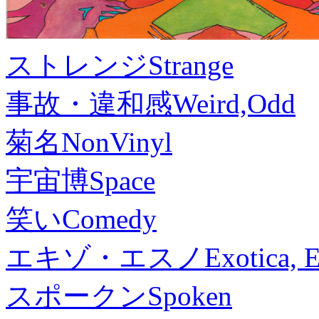
ストレンジ
Strange
事故・違和感
Weird,Odd
菊名
NonVinyl
宇宙博
Space
笑い
Comedy
エキゾ・エスノ
Exotica, 
スポークン
Spoken