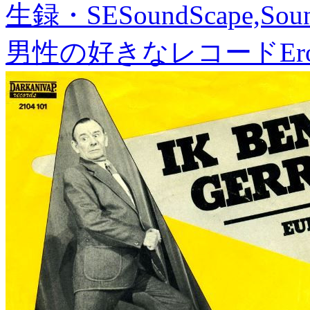
生録・SE
SoundScape,Soun
男性の好きなレコード
Er