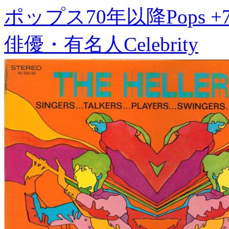
ポップス70年以降
Pops +
俳優・有名人
Celebrity