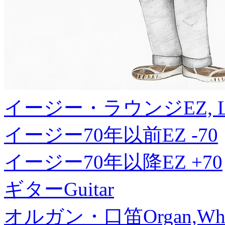
イージー・ラウンジ
EZ, 
イージー70年以前
EZ -70
イージー70年以降
EZ +70
ギター
Guitar
オルガン・口笛
Organ,Whi