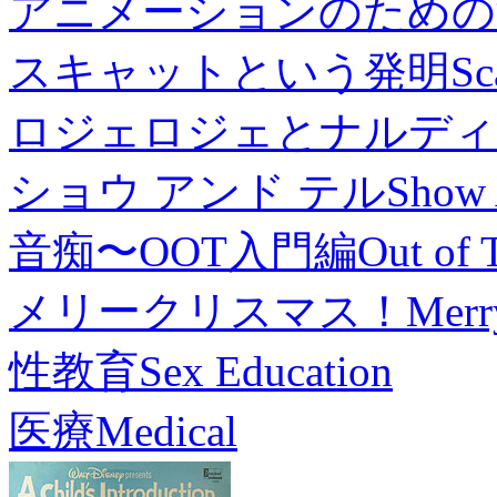
アニメーションのための
スキャットという発明
Sc
ロジェロジェとナルディ
ショウ アンド テル
Show 
音痴〜OOT入門編
Out of 
メリークリスマス！
Merr
性教育
Sex Education
医療
Medical