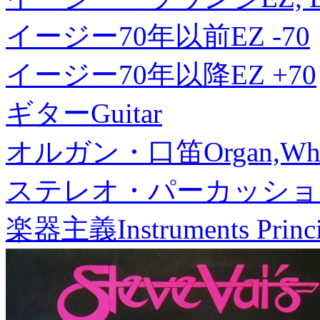
イージー70年以前
EZ -70
イージー70年以降
EZ +70
ギター
Guitar
オルガン・口笛
Organ,Whi
ステレオ・パーカッショ
楽器主義
Instruments Princ