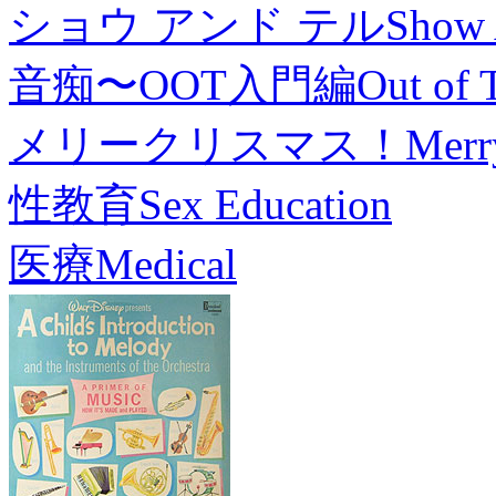
ショウ アンド テル
Show 
音痴〜OOT入門編
Out of 
メリークリスマス！
Merr
性教育
Sex Education
医療
Medical