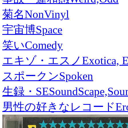
菊名
NonVinyl
宇宙博
Space
笑い
Comedy
エキゾ・エスノ
Exotica, 
スポークン
Spoken
生録・SE
SoundScape,Soun
男性の好きなレコード
Er