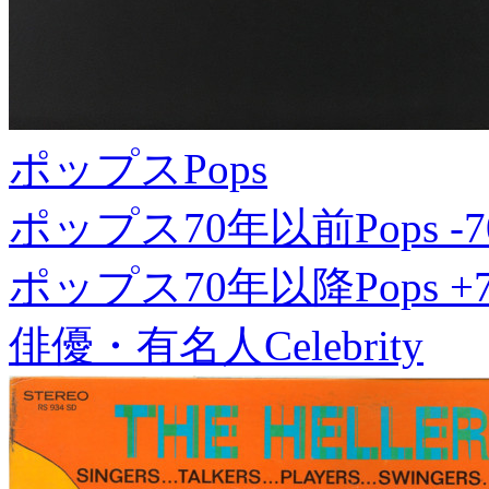
ポップス
Pops
ポップス70年以前
Pops -7
ポップス70年以降
Pops +
俳優・有名人
Celebrity