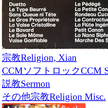
宗教
Religion, Xian
CCMソフトロック
CCM S
説教
Sermon
その他宗教
Religion Misc.