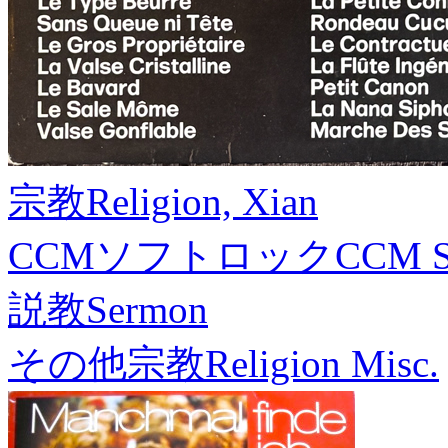
宗教
Religion, Xian
CCMソフトロック
CCM S
説教
Sermon
その他宗教
Religion Misc.