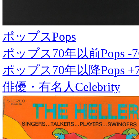
ポップス
Pops
ポップス70年以前
Pops -7
ポップス70年以降
Pops +
俳優・有名人
Celebrity