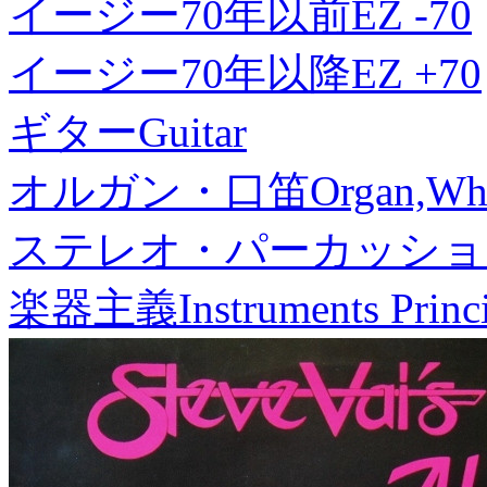
イージー70年以前
EZ -70
イージー70年以降
EZ +70
ギター
Guitar
オルガン・口笛
Organ,Whi
ステレオ・パーカッショ
楽器主義
Instruments Princ