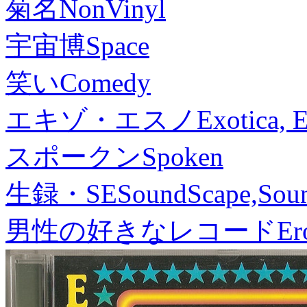
菊名
NonVinyl
宇宙博
Space
笑い
Comedy
エキゾ・エスノ
Exotica, 
スポークン
Spoken
生録・SE
SoundScape,Soun
男性の好きなレコード
Er