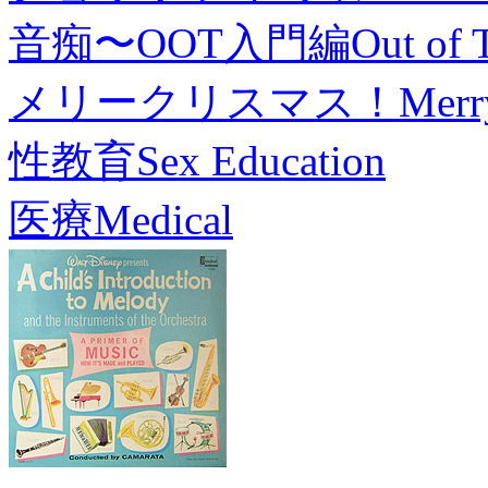
音痴〜OOT入門編
Out of 
メリークリスマス！
Merr
性教育
Sex Education
医療
Medical