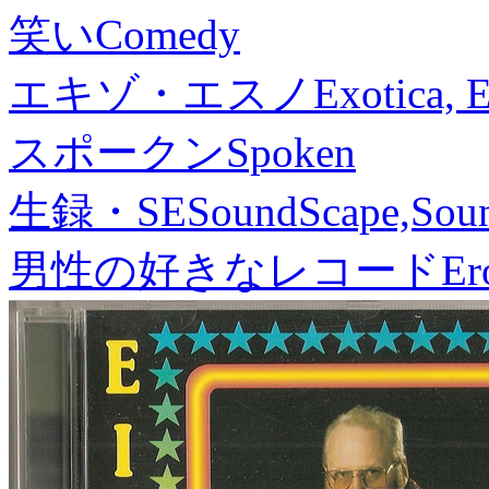
笑い
Comedy
エキゾ・エスノ
Exotica, 
スポークン
Spoken
生録・SE
SoundScape,Soun
男性の好きなレコード
Er