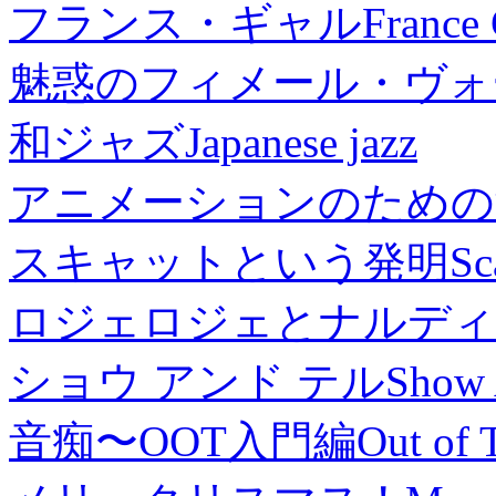
フランス・ギャル
France 
魅惑のフィメール・ヴォ
和ジャズ
Japanese jazz
アニメーションのための
スキャットという発明
Sc
ロジェロジェとナルディ
ショウ アンド テル
Show 
音痴〜OOT入門編
Out of 