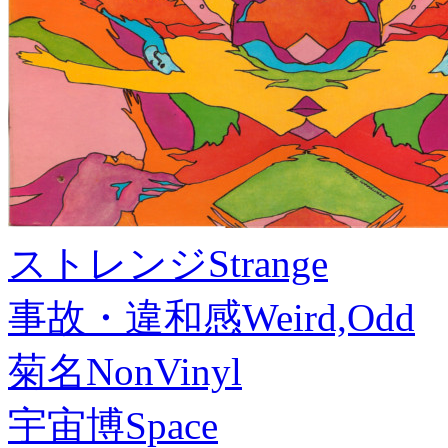
ストレンジ
Strange
事故・違和感
Weird,Odd
菊名
NonVinyl
宇宙博
Space