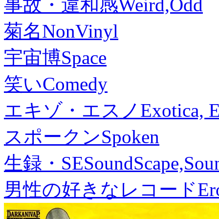
事故・違和感
Weird,Odd
菊名
NonVinyl
宇宙博
Space
笑い
Comedy
エキゾ・エスノ
Exotica, 
スポークン
Spoken
生録・SE
SoundScape,Soun
男性の好きなレコード
Er