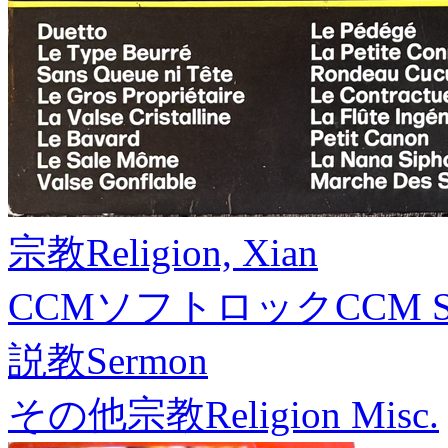
宗教
Religion, Xian
CCMソフトロック
CCM S
説教
Sermon
その他宗教
Religion Misc.