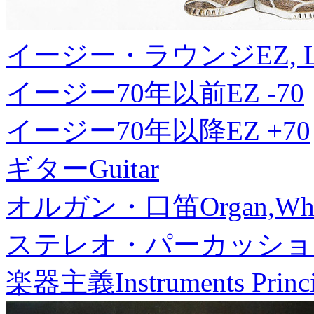
イージー・ラウンジ
EZ, 
イージー70年以前
EZ -70
イージー70年以降
EZ +70
ギター
Guitar
オルガン・口笛
Organ,Whi
ステレオ・パーカッショ
楽器主義
Instruments Princ