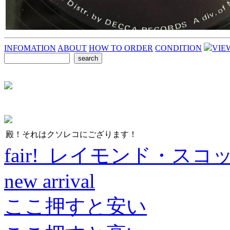
INFOMATION
ABOUT
HOW TO ORDER
CONDITION
VIE
殿！それはクソレコにござります！
fair! レイモンド・スコ
new arrival
ここ押すと安い