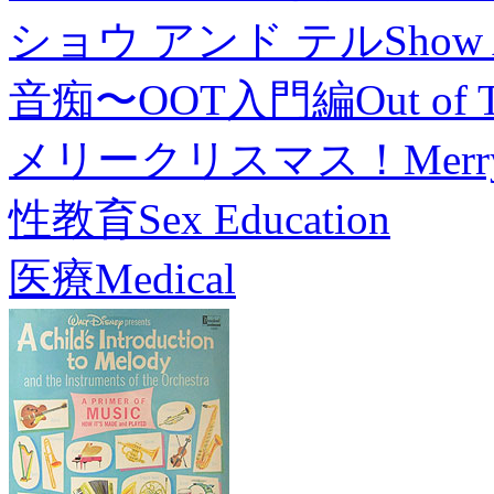
ショウ アンド テル
Show 
音痴〜OOT入門編
Out of 
メリークリスマス！
Merr
性教育
Sex Education
医療
Medical