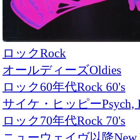
ロック
Rock
オールディーズ
Oldies
ロック60年代
Rock 60's
サイケ・ヒッピー
Psych, 
ロック70年代
Rock 70's
ニューウェイヴ以降
New