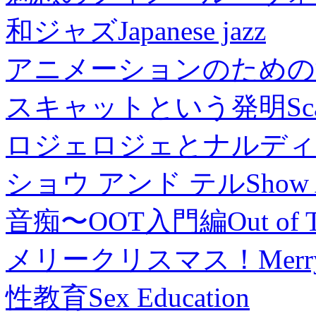
和ジャズ
Japanese jazz
アニメーションのための
スキャットという発明
Sc
ロジェロジェとナルディ
ショウ アンド テル
Show 
音痴〜OOT入門編
Out of 
メリークリスマス！
Merr
性教育
Sex Education