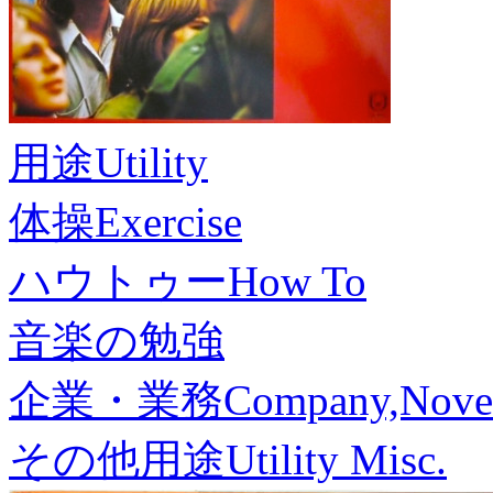
用途
Utility
体操
Exercise
ハウトゥー
How To
音楽の勉強
企業・業務
Company,Nove
その他用途
Utility Misc.