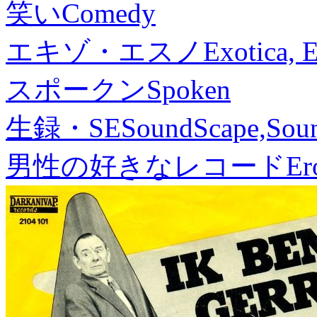
笑い
Comedy
エキゾ・エスノ
Exotica, 
スポークン
Spoken
生録・SE
SoundScape,Soun
男性の好きなレコード
Er