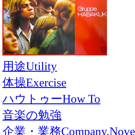
用途
Utility
体操
Exercise
ハウトゥー
How To
音楽の勉強
企業・業務
Company,Nove