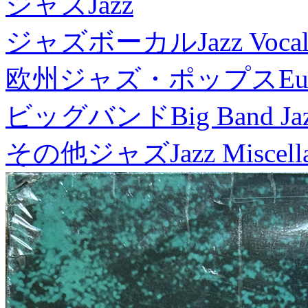
ジャズ
Jazz
ジャズボーカル
Jazz Voca
欧州ジャズ・ポップス
Eu
ビッグバンド
Big Band Ja
その他ジャズ
Jazz Miscel