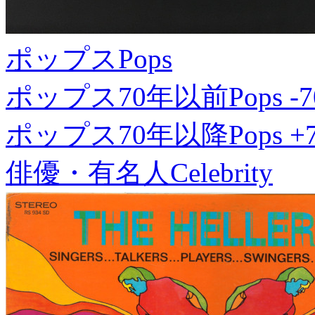
ポップス
Pops
ポップス70年以前
Pops -7
ポップス70年以降
Pops +
俳優・有名人
Celebrity