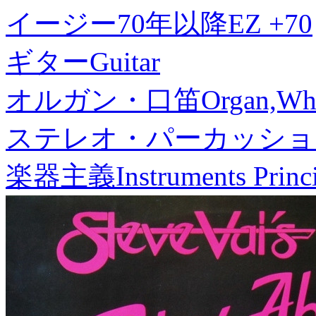
イージー70年以降
EZ +70
ギター
Guitar
オルガン・口笛
Organ,Whi
ステレオ・パーカッショ
楽器主義
Instruments Princ