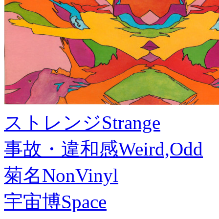
ストレンジ
Strange
事故・違和感
Weird,Odd
菊名
NonVinyl
宇宙博
Space