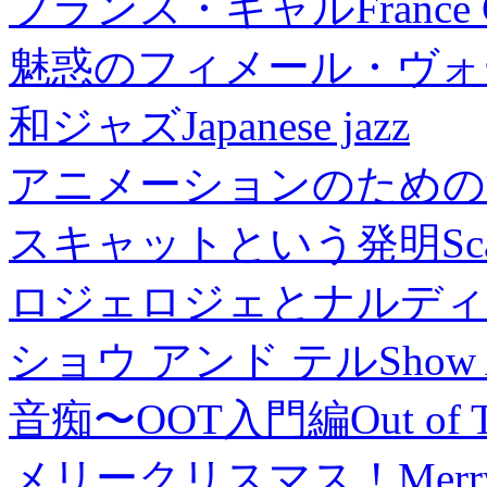
フランス・ギャル
France 
魅惑のフィメール・ヴォ
和ジャズ
Japanese jazz
アニメーションのための
スキャットという発明
Sc
ロジェロジェとナルディ
ショウ アンド テル
Show 
音痴〜OOT入門編
Out of 
メリークリスマス！
Merr