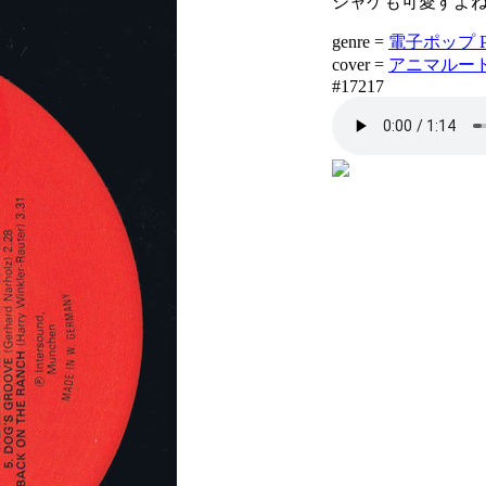
ジャケも可愛すよ
genre =
電子ポップ Pop 
cover =
アニマルード A
#17217