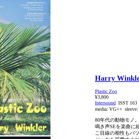
Harry Winkl
Plastic Zoo
¥3,800
Intersound
ISST 16
media:
VG++
sleeve
80年代の動物モノ。
鳴き声SEを楽曲に
こ目線の相性もバ