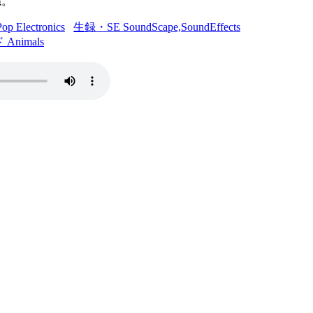
ね。
Electronics
生録・SE SoundScape,SoundEffects
nimals