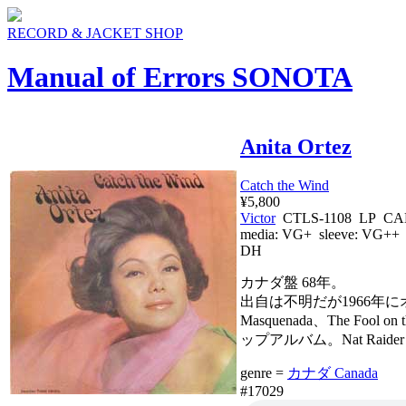
RECORD & JACKET SHOP
Manual of Errors SONOTA
Anita Ortez
Catch the Wind
¥5,800
Victor
CTLS-1108 LP CA
media:
VG+
sleeve:
VG++
DH
カナダ盤 68年。
出自は不明だが1966年に
Masquenada、The Fo
ップアルバム。Nat Raid
genre =
カナダ Canada
#17029