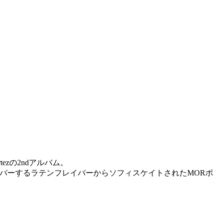
ezの2ndアルバム。
 とか当時のヒット曲などをカバーするラテンフレイバーからソフィスケイトされたMORポ