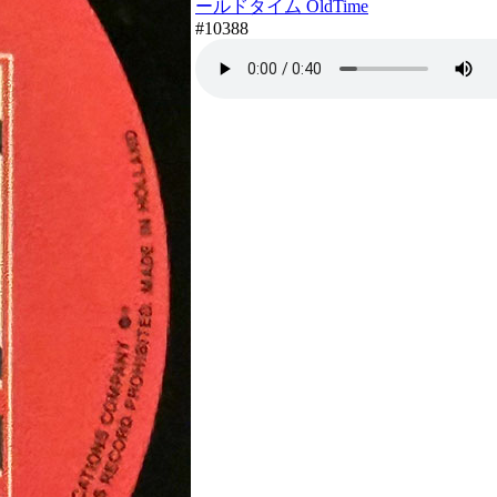
ールドタイム OldTime
#10388