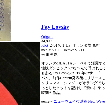
Fay Lovsky
Origami
¥4,800
Idiot
240146-1 LP オランダ盤 83年
media:
VG++
sleeve:
VG++
w/ 歌詞袋。
オランダのBASTAレーベルで活躍する
性版ダンヒックス"な〜んて呼ばれる
もあるFay Lovskyの1983年のサード
バム。前作Confetti発表後にリリース
クリスマス・シングルがオランダでち
っとしたヒットを記録して勢いに乗っ
時期の作品。
genre =
ニューウェイヴ以降 New Wave