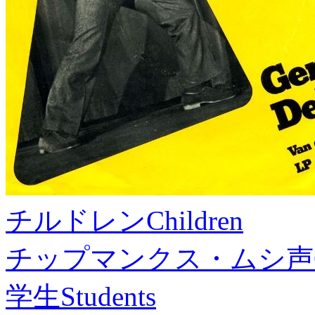
チルドレン
Children
チップマンクス・ムシ声
学生
Students