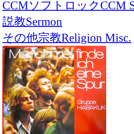
CCMソフトロック
CCM S
説教
Sermon
その他宗教
Religion Misc.