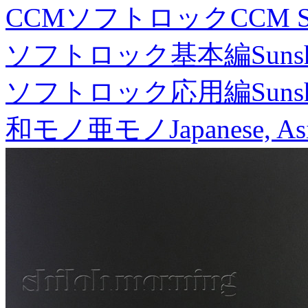
CCMソフトロック
CCM S
ソフトロック基本編
Suns
ソフトロック応用編
Suns
和モノ亜モノ
Japanese, As