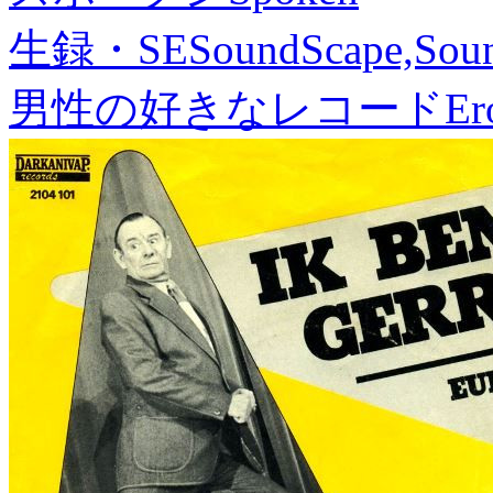
生録・SE
SoundScape,Soun
男性の好きなレコード
Er