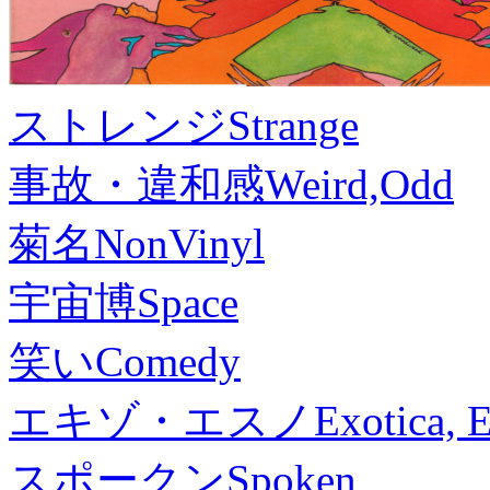
ストレンジ
Strange
事故・違和感
Weird,Odd
菊名
NonVinyl
宇宙博
Space
笑い
Comedy
エキゾ・エスノ
Exotica, 
スポークン
Spoken