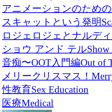
アニメーションのための
スキャットという発明
Sc
ロジェロジェとナルディ
ショウ アンド テル
Show 
音痴〜OOT入門編
Out of 
メリークリスマス！
Merr
性教育
Sex Education
医療
Medical