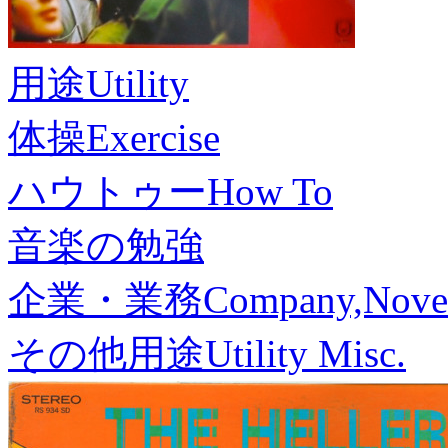
用途
Utility
体操
Exercise
ハウトゥー
How To
音楽の勉強
企業・業務
Company,Nove
その他用途
Utility Misc.