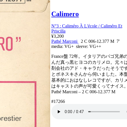
Calimero
N°3 : Caliméro À L'école / Caliméro Et
Priscilla
¥3,200
Pathé Marconi
2 C 006-12.377 M 7'
media:
VG+
sleeve:
VG++
France盤 72年。イタリアのパゴ兄弟
んだ真っ黒ヒヨコのカリメロ。元々
剤会社のアド・キャラだったそうで
とボネスキさんから伺いました。本
基本的におはなしレコですが、カリ
はキャストの声が可愛くってナイス
Pathé Marconi ‎– 2 C 006-12.377 M
#17266