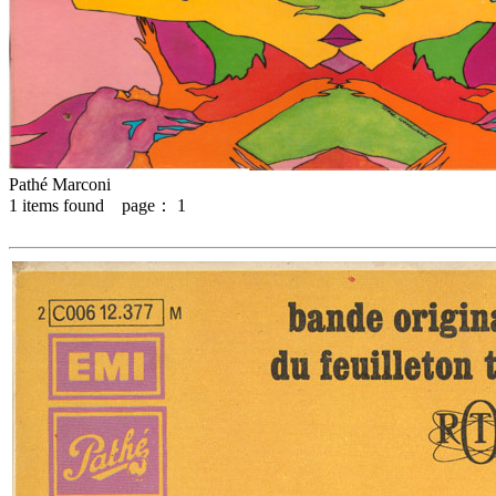
Pathé Marconi
1
items found page：
1