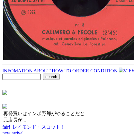
INFOMATION
ABOUT
HOW TO ORDER
CONDITION
VIE
再発買いはインポ野郎がやることだと
元店長が...
fair! レイモンド・スコット！
new arrival