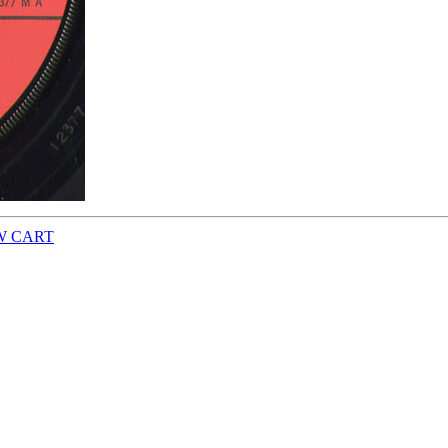
W CART