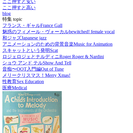
ここ押すと安い
ここ押すと高い
blog
特集 topic
フランス・ギャル
France Gall
魅惑のフィメール・ヴォーカル
bewitched! female vocal
和ジャズ
Japanese jazz
アニメーションのための背景音楽
Music for Animation
スキャットという発明
Scat
ロジェロジェとナルディニ
Roger Roger & Nardini
ショウ アンド テル
Show And Tell
音痴〜OOT入門編
Out of Tune
メリークリスマス！
Merry Xmas!
性教育
Sex Education
医療
Medical